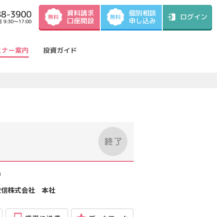
資料請求
88-3900
個別相談
ログイン
無料
無料
口座開設
申し込み
9:30～17:00
ミナー案内
投資ガイド
）
投信株式会社 本社