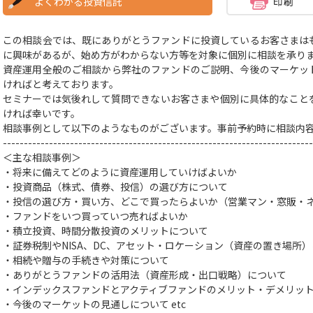
よくわかる投資信託
この相談会では、既にありがとうファンドに投資しているお客さまは
に興味があるが、始め方がわからない方等を対象に個別に相談を承り
資産運用全般のご相談から弊社のファンドのご説明、今後のマーケッ
ければと考えております。
セミナーでは気後れして質問できないお客さまや個別に具体的なこと
ければ幸いです。
相談事例として以下のようなものがございます。事前予約時に相談内
--------------------------------------------------------------------------
＜主な相談事例＞
・将来に備えてどのように資産運用していけばよいか
・投資商品（株式、債券、投信）の選び方
について
・投信の選び方・買い方、どこで買ったらよいか（営業マン・窓販・
・ファンドをいつ買っていつ売ればよいか
・積立投資、時間分散投資のメリットについて
・証券税制やNISA、DC、アセット・ロケーション（資産の置き場所
・相続や贈与の手続きや対策
について
・ありがとうファンドの活用法（資産形成・出口戦略）について
・インデックスファンドとアクティブファンドのメリット・デメリッ
・今後のマーケットの見通しについて
etc