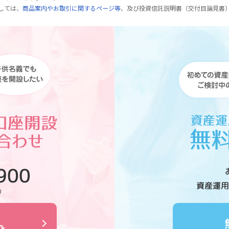
しては、
商品案内やお取引に関するページ等
、及び投資信託説明書（交付目論見書
900
資産運用
0