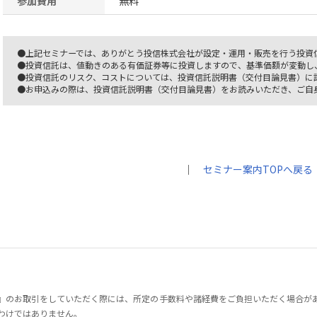
参加費用
無料
●上記セミナーでは、ありがとう投信株式会社が設定・運用・販売を行う投資
●投資信託は、値動きのある有価証券等に投資しますので、基準価額が変動し
●投資信託のリスク、コストについては、投資信託説明書（交付目論見書）に
●お申込みの際は、投資信託説明書（交付目論見書）をお読みいただき、ご自
｜
セミナー案内TOPへ戻る
』のお取引をしていただく際には、所定の手数料や諸経費をご負担いただく場合が
わけではありません。