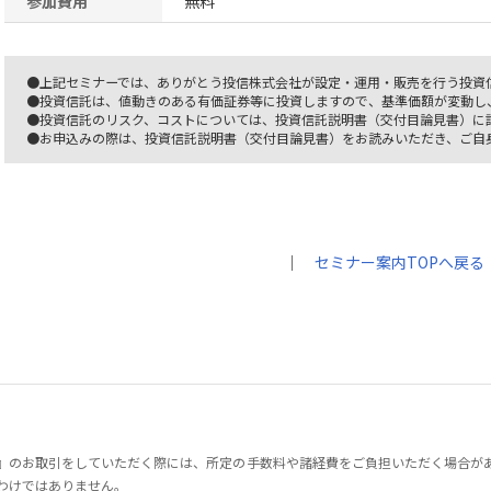
参加費用
無料
●上記セミナーでは、ありがとう投信株式会社が設定・運用・販売を行う投資
●投資信託は、値動きのある有価証券等に投資しますので、基準価額が変動し
●投資信託のリスク、コストについては、投資信託説明書（交付目論見書）に
●お申込みの際は、投資信託説明書（交付目論見書）をお読みいただき、ご自
｜
セミナー案内TOPへ戻る
』のお取引をしていただく際には、所定の手数料や諸経費をご負担いただく場合が
わけではありません。