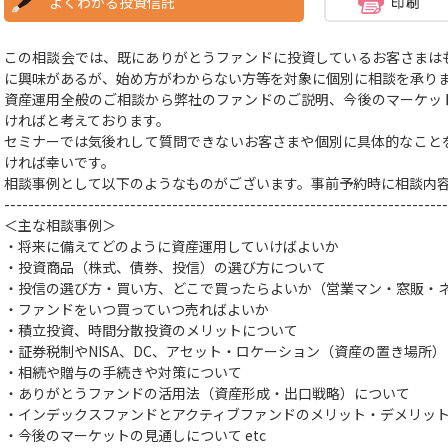
よくわかる投資信託
この相談会では、既にありがとうファンドに投資しているお客さまは
に興味があるが、始め方がわからない方等を対象に個別に相談を承り
資産運用全般のご相談から弊社のファンドのご説明、今後のマーケッ
ければと考えております。
セミナーでは気後れして質問できないお客さまや個別に具体的なこと
ければ幸いです。
相談事例として以下のようなものがございます。事前予約時に相談内
--------------------------------------------------------------------------
＜主な相談事例＞
・将来に備えてどのように資産運用していけばよいか
・投資商品（株式、債券、投信）の選び方
について
・投信の選び方・買い方、どこで買ったらよいか（営業マン・窓販・
・ファンドをいつ買っていつ売ればよいか
・積立投資、時間分散投資のメリットについて
・証券税制やNISA、DC、アセット・ロケーション（資産の置き場所
・相続や贈与の手続きや対策
について
・ありがとうファンドの活用法（資産形成・出口戦略）について
・インデックスファンドとアクティブファンドのメリット・デメリッ
・今後のマーケットの見通しについて
etc