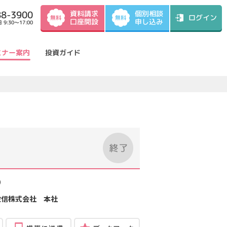
資料請求
88-3900
個別相談
ログイン
無料
無料
口座開設
申し込み
9:30～17:00
ミナー案内
投資ガイド
）
投信株式会社 本社