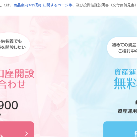
しては、
商品案内やお取引に関するページ等
、及び投資信託説明書（交付目論見書
900
資産運用
0