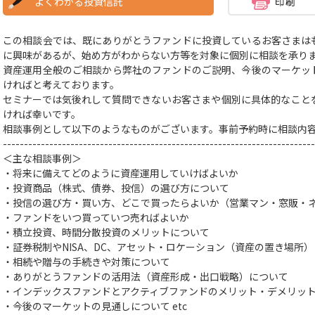
よくわかる投資信託
この相談会では、既にありがとうファンドに投資しているお客さまは
に興味があるが、始め方がわからない方等を対象に個別に相談を承り
資産運用全般のご相談から弊社のファンドのご説明、今後のマーケッ
ければと考えております。
セミナーでは気後れして質問できないお客さまや個別に具体的なこと
ければ幸いです。
相談事例として以下のようなものがございます。事前予約時に相談内
--------------------------------------------------------------------------
＜主な相談事例＞
・将来に備えてどのように資産運用していけばよいか
・投資商品（株式、債券、投信）の選び方
について
・投信の選び方・買い方、どこで買ったらよいか（営業マン・窓販・
・ファンドをいつ買っていつ売ればよいか
・積立投資、時間分散投資のメリットについて
・証券税制やNISA、DC、アセット・ロケーション（資産の置き場所
・相続や贈与の手続きや対策
について
・ありがとうファンドの活用法（資産形成・出口戦略）について
・インデックスファンドとアクティブファンドのメリット・デメリッ
・今後のマーケットの見通しについて
etc