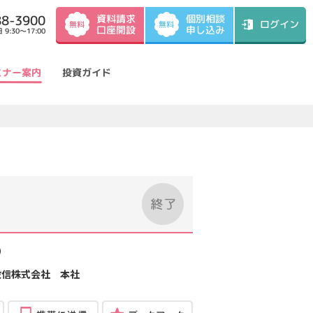
資料請求
88-3900
個別相談
ログイン
無料
無料
口座開設
申し込み
9:30～17:00
ミナー案内
投資ガイド
）
投信株式会社 本社