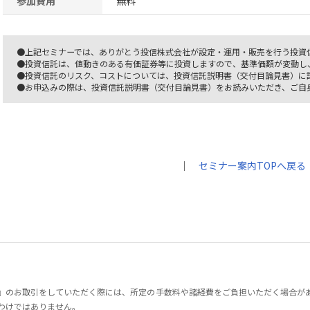
参加費用
無料
●上記セミナーでは、ありがとう投信株式会社が設定・運用・販売を行う投資
●投資信託は、値動きのある有価証券等に投資しますので、基準価額が変動し
●投資信託のリスク、コストについては、投資信託説明書（交付目論見書）に
●お申込みの際は、投資信託説明書（交付目論見書）をお読みいただき、ご自
｜
セミナー案内TOPへ戻る
』のお取引をしていただく際には、所定の手数料や諸経費をご負担いただく場合が
わけではありません。