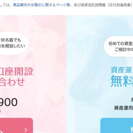
しては、
商品案内やお取引に関するページ等
、及び投資信託説明書（交付目論見書
900
資産運用
0