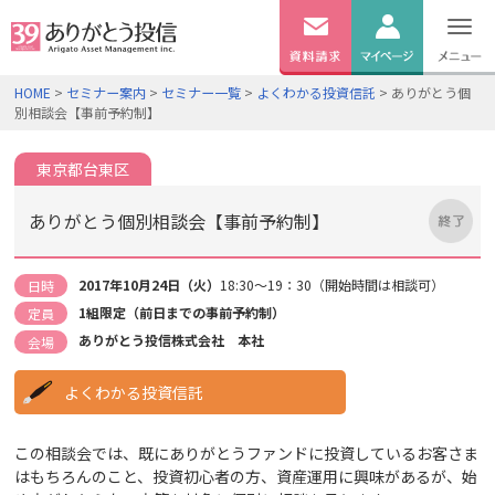
無料
資料
ログイン
HOME
>
セミナー案内
>
セミナー一覧
>
よくわかる投資信託
> ありがとう個
請求
別相談会【事前予約制】
口座開設
東京都台東区
ありがとう個別相談会【事前予約制】
2017年10月24日（火）
18:30～19：30（開始時間は相談可）
日時
1組限定（前日までの事前予約制）
定員
ありがとう投信株式会社 本社
会場
よくわかる投資信託
この相談会では、既にありがとうファンドに投資しているお客さま
はもちろんのこと、投資初心者の方、資産運用に興味があるが、始