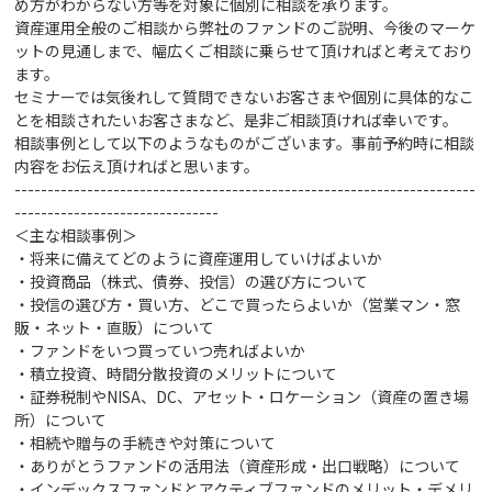
め方がわからない方等を対象に個別に相談を承ります。
資産運用全般のご相談から弊社のファンドのご説明、今後のマーケ
ットの見通しまで、幅広くご相談に乗らせて頂ければと考えており
ます。
セミナーでは気後れして質問できないお客さまや個別に具体的なこ
とを相談されたいお客さまなど、是非ご相談頂ければ幸いです。
相談事例として以下のようなものがございます。事前予約時に相談
内容をお伝え頂ければと思います。
----------------------------------------------------------------------
-------------------------------
＜主な相談事例＞
・将来に備えてどのように資産運用していけばよいか
・投資商品（株式、債券、投信）の選び方
について
・投信の選び方・買い方、どこで買ったらよいか（営業マン・窓
販・ネット・直販）について
・ファンドをいつ買っていつ売ればよいか
・積立投資、時間分散投資のメリットについて
・証券税制やNISA、DC、アセット・ロケーション（資産の置き場
所）について
・相続や贈与の手続きや対策
について
・ありがとうファンドの活用法（資産形成・出口戦略）について
・インデックスファンドとアクティブファンドのメリット・デメリ