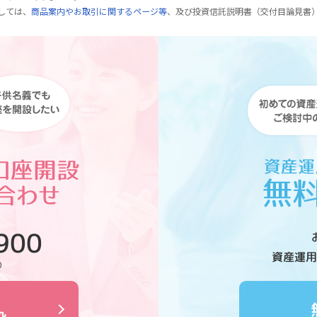
しては、
商品案内やお取引に関するページ等
、及び投資信託説明書（交付目論見書
900
資産運用
0