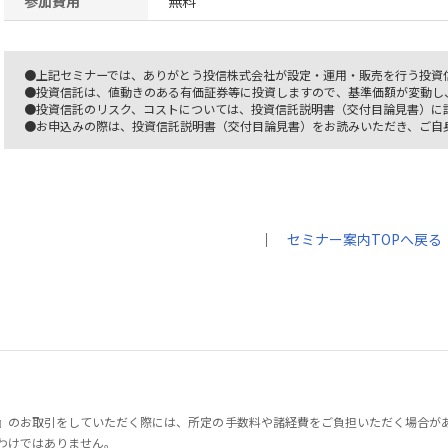
参加費用
無料
●上記セミナーでは、ありがとう投信株式会社が設定・運用・販売を行う投資
●投資信託は、値動きのある有価証券等に投資しますので、基準価額が変動し
●投資信託のリスク、コストについては、投資信託説明書（交付目論見書）に
●お申込みの際は、投資信託説明書（交付目論見書）をお読みいただき、ご自
｜
セミナー案内TOPへ戻る
』のお取引をしていただく際には、所定の手数料や諸経費をご負担いただく場合が
わけではありません。