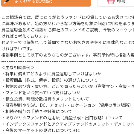
よくわかる投資信託
この相談会では、既にありがとうファンドに投資しているお客さまは
に興味があるが、始め方がわからない方等を対象に個別に相談を承り
資産運用全般のご相談から弊社のファンドのご説明、今後のマーケッ
ければと考えております。
セミナーでは気後れして質問できないお客さまや個別に具体的なこと
ければ幸いです。
相談事例として以下のようなものがございます。事前予約時に相談内
--------------------------------------------------------------------------
＜主な相談事例＞
・将来に備えてどのように資産運用していけばよいか
・投資商品（株式、債券、投信）の選び方
について
・投信の選び方・買い方、どこで買ったらよいか（営業マン・窓販・
・ファンドをいつ買っていつ売ればよいか
・積立投資、時間分散投資のメリットについて
・証券税制やNISA、DC、アセット・ロケーション（資産の置き場所
・相続や贈与の手続きや対策
について
・ありがとうファンドの活用法（資産形成・出口戦略）について
・インデックスファンドとアクティブファンドのメリット・デメリッ
・今後のマーケットの見通しについて
etc