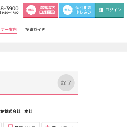
資料請求
88-3900
個別相談
ログイン
無料
無料
口座開設
申し込み
9:30～17:00
ミナー案内
投資ガイド
）
投信株式会社 本社