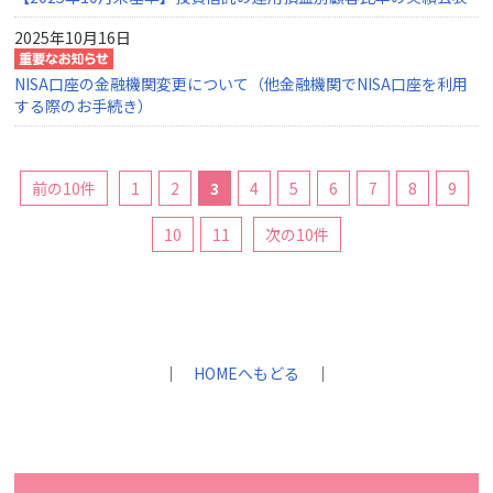
2025年10月16日
NISA口座の金融機関変更について（他金融機関でNISA口座を利用
する際のお手続き）
前の10件
1
2
3
4
5
6
7
8
9
10
11
次の10件
｜
HOMEへもどる
｜