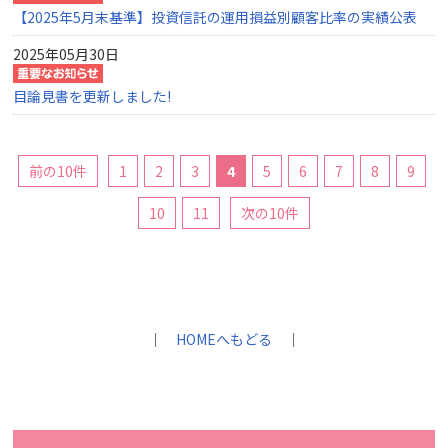
【2025年5月末基準】投資信託の運用損益別顧客比率の実績公表
2025年05月30日
目論見書を更新しました!
前の10件
1
2
3
4
5
6
7
8
9
10
11
次の10件
｜
HOMEへもどる
｜