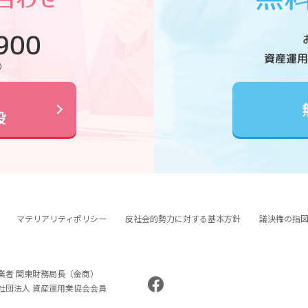
900
資産運用
0
設
マテリアリティポリシー
反社会的勢力に対する基本方針
議決権の指
業者 関東財務局長（金商）
般社団法人 資産運用業協会会員