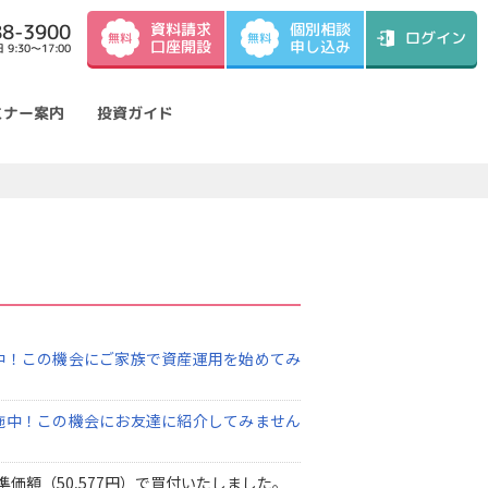
資料請求
88-3900
個別相談
ログイン
無料
無料
口座開設
申し込み
9:30～17:00
ミナー案内
投資ガイド
中！この機会にご家族で資産運用を始めてみ
施中！この機会にお友達に紹介してみません
準価額（50,577円）で買付いたしました。