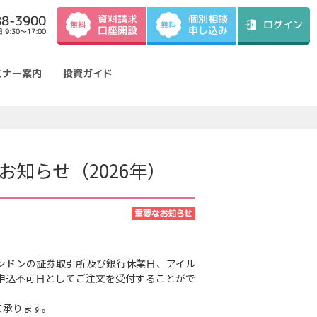
資料請求
88-3900
個別相談
ログイン
無料
無料
口座開設
申し込み
9:30～17:00
ミナー案内
投資ガイド
知らせ（2026年）
ンドンの証券取引所及び銀行休業日、アイル
申込不可日としてご注文を受付することがで
て承ります。