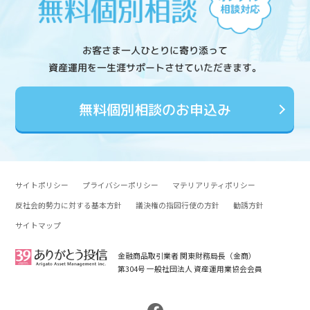
お客さま一人ひとりに寄り添って
資産運用を一生涯サポートさせていただきます。
無料個別相談のお申込み
サイトポリシー
プライバシーポリシー
マテリアリティポリシー
反社会的勢力に対する基本方針
議決権の指図行使の方針
勧誘方針
サイトマップ
金融商品取引業者 関東財務局長（金商）
第304号 一般社団法人 資産運用業協会会員