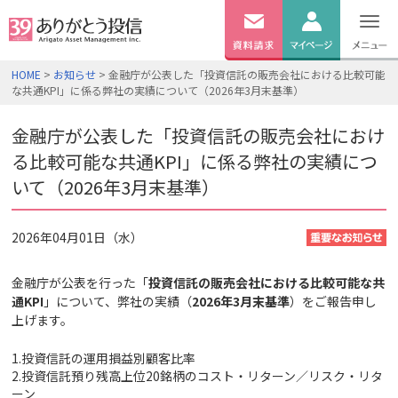
無料
資料
ログイン
HOME
>
お知らせ
> 金融庁が公表した「投資信託の販売会社における比較可能
請求
な共通KPI」に係る弊社の実績について（2026年3月末基準）
口座開設
金融庁が公表した「投資信託の販売会社におけ
る比較可能な共通KPI」に係る弊社の実績につ
いて（2026年3月末基準）
2026年04月01日（水）
金融庁が公表を行った「
投資信託の販売会社における比較可能な共
通KPI
」について、弊社の実績（
2026年3月末基準
）をご報告申し
上げます。
1.投資信託の運用損益別顧客比率
2.投資信託預り残高上位20銘柄のコスト・リターン／リスク・リタ
ーン