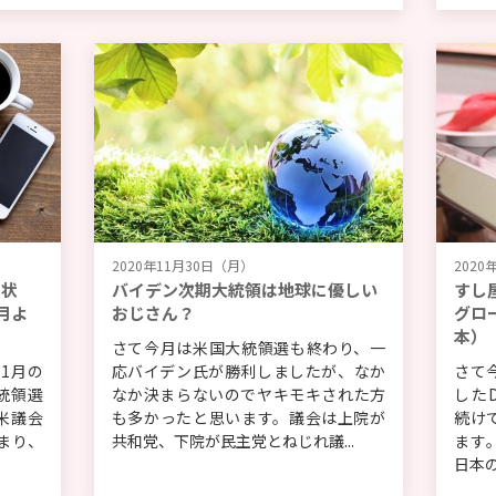
2020年11月30日（月）
2020
用状
バイデン次期大統領は地球に優しい
すし
月よ
おじさん？
グロ
本）
さて今月は米国大統領選も終わり、一
1月の
応バイデン氏が勝利しましたが、なか
さて
統領選
なか決まらないのでヤキモキされた方
したDo
米議会
も多かったと思います。議会は上院が
続け
まり、
共和党、下院が民主党とねじれ議...
ます
日本の