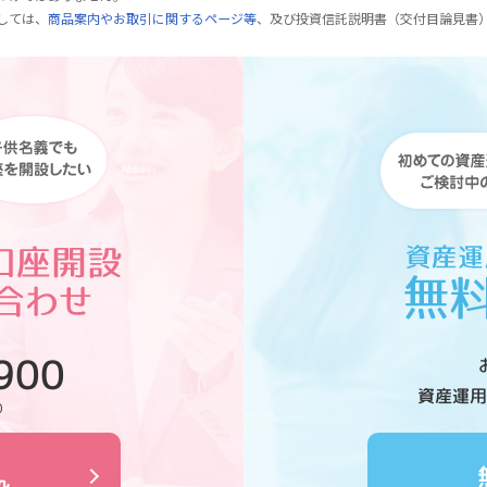
しては、
商品案内やお取引に関するページ等
、及び投資信託説明書（交付目論見書
900
資産運用
0