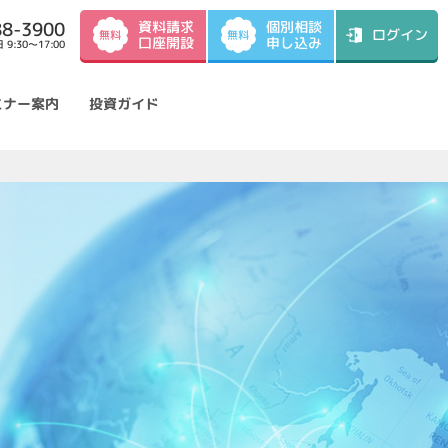
資料請求
88-3900
個別相談
ログイン
無料
無料
口座開設
申し込み
9:30～17:00
ミナー案内
投資ガイド