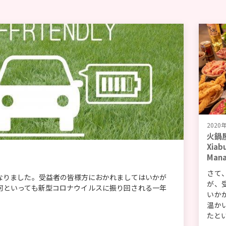
2020
火鍋
Xiab
Man
さて
なりました。受益者の皆様方におかれましてはいかが
が、
何といっても新型コロナウイルスに振り回される一年
いか
温か
たとい