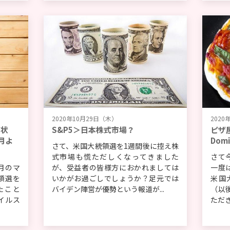
2020年10月29日（木）
2020
用状
S&P5＞日本株式市場？
ピザ
月よ
Dom
さて、米国大統領選を1週間後に控え株
式市場も慌ただしくなってきました
さて
月のマ
が、受益者の皆様方におかれましては
一度
領選を
いかがお過ごしでしょうか？足元では
米国大手
たこと
バイデン陣営が優勢という報道が...
（以
イルス
ただき