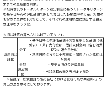
末までの全期間を対象。
※投資信託のトータルリターン通知制度に基づくトータルリターン
を基準日時点の評価金額で除して算出した各損益率の分布。対象の
お客さま全体を100％として、それぞれの運用損益に該当する顧客
数比率をグラフ化。
※損益計算の算出方法は以下の通りです。
・基準日時点の評価金額＋累計受取分配金額（税
引後）＋累計売付金額－累計買付金額（含む消費
分子
税込の販売手数料）
・基準日時点までに全部売却・償還された銘柄は
運用損益
対象外
計算
分母
・基準日時点の評価金額
遡及期
・当該銘柄の購入当初まで遡及
間
※金融庁「投資信託の販売会社における比較可能な共通KPI」の
算出方法を参考にしております。