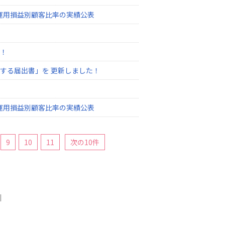
の運用損益別顧客比率の実績公表
！
する届出書」を 更新しました！
の運用損益別顧客比率の実績公表
9
10
11
次の10件
｜