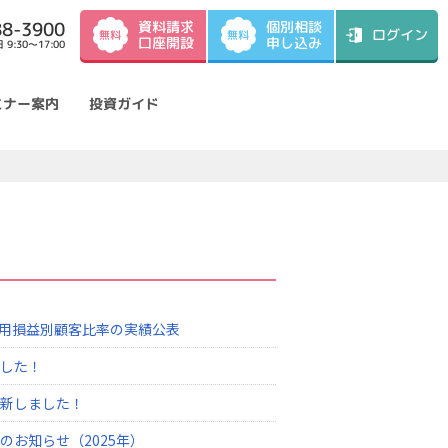
資料請求
88-3900
個別相談
ログイン
無料
無料
口座開設
申し込み
9:30～17:00
ミナー案内
投資ガイド
運用損益別顧客比率の実績公表
した！
新しました！
お知らせ（2025年）