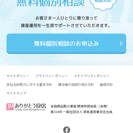
お客さま一人ひとりに寄り添って
資産運用を一生涯サポートさせていただきます。
無料個別相談のお申込み
サイトポリシー
プライバシーポリシー
マテリアリティポリシー
反社会的勢力に対する基本方針
議決権の指図行使の方針
勧誘方針
サイトマップ
金融商品取引業者 関東財務局長（金商）
第304号 一般社団法人 資産運用業協会会員