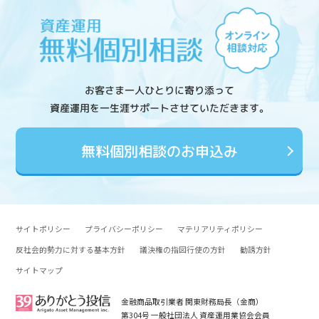
お客さま一人ひとりに寄り添って
資産運用を一生涯サポートさせていただきます。
無料個別相談のお申込み
サイトポリシー
プライバシーポリシー
マテリアリティポリシー
反社会的勢力に対する基本方針
議決権の指図行使の方針
勧誘方針
サイトマップ
金融商品取引業者 関東財務局長（金商）
第304号 一般社団法人 資産運用業協会会員