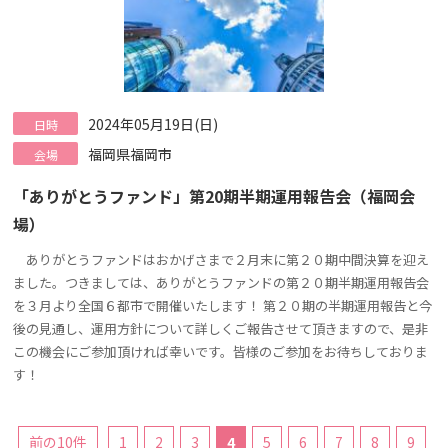
2024年05月19日(日)
日時
福岡県福岡市
会場
「ありがとうファンド」第20期半期運用報告会（福岡会
場）
ありがとうファンドはおかげさまで２月末に第２０期中間決算を迎え
ました。つきましては、ありがとうファンドの第２０期半期運用報告会
を３月より全国６都市で開催いたします！ 第２０期の半期運用報告と今
後の見通し、運用方針について詳しくご報告させて頂きますので、是非
この機会にご参加頂ければ幸いです。皆様のご参加をお待ちしておりま
す！
前の10件
1
2
3
4
5
6
7
8
9