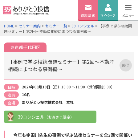
無料
資料
ログイン
HOME
>
セミナー案内
>
セミナー一覧
>
39コンシェル
> 【事例で学ぶ相続問
請求
題セミナー】第2回～不動産相続にまつわる事例編～
口座開設
東京都千代田区
【事例で学ぶ相続問題セミナー】第2回～不動産
相続にまつわる事例編～
2024年08月18日（日）
10:00 ～11:30（受付開始9:30）
日時
10名
定員
ありがとう投信株式会社 本社
会場
39コンシェル
（お客さま限定）
今年も宇田川先生の事例で学ぶ法律セミナーを全3回で開催い