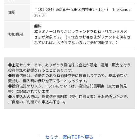
〒101-0047 東京都千代田区内神田2‐15‐9 The Kanda
住所
282 3F
無料
本セミナーはありがとうファンドを保有されているお客
参加費用
さまが対象です。（※代表のお客さまがファンドを保有さ
れていれば、お持ちでない方もご参加可能です。）
●上記セミナーでは、ありがとう投信株式会社が設定・運用・販売を行う
投資信託の勧誘を行うことがあります。
●投資信託は、値動きのある有価証券等に投資しますので、基準価額が
変動し、購入時の価額を下回ることもあります。
●投資信託のリスク、コストについては、投資信託説明書（交付目論見
書）に記載されています。
●お申込みの際は、投資信託説明書（交付目論見書）をお読みいただき、
ご自身のご判断でお申込み下さい。
｜
セミナー案内TOPへ戻る
｜