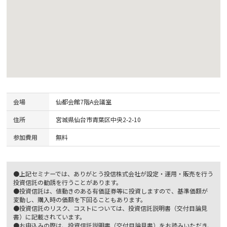
会場
仙都会館7階A会議室
住所
宮城県仙台市青葉区中央2-2-10
参加費用
無料
●上記セミナーでは、ありがとう投信株式会社が設定・運用・販売を行う
投資信託の勧誘を行うことがあります。
●投資信託は、値動きのある有価証券等に投資しますので、基準価額が
変動し、購入時の価額を下回ることもあります。
●投資信託のリスク、コストについては、投資信託説明書（交付目論見
書）に記載されています。
●お申込みの際は、投資信託説明書（交付目論見書）をお読みいただき、