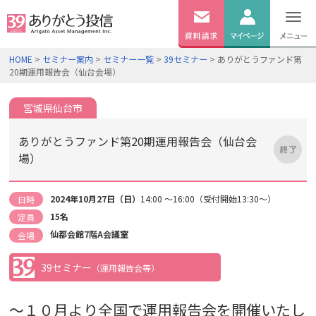
無料
資料
ログイン
HOME
>
セミナー案内
>
セミナー一覧
>
39セミナー
> ありがとうファンド第
請求
20期運用報告会（仙台会場）
口座開設
宮城県仙台市
ありがとうファンド第20期運用報告会（仙台会
場）
2024年10月27日（日）
14:00 ～16:00（受付開始13:30～）
日時
15名
定員
仙都会館7階A会議室
会場
39セミナー
（運用報告会等）
～１０月より全国で運用報告会を開催いたし