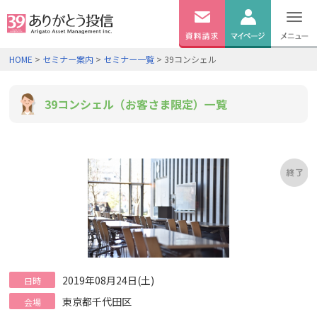
無料
資料
ログイン
HOME
>
セミナー案内
>
セミナー一覧
> 39コンシェル
請求
口座開設
39コンシェル（お客さま限定）一覧
2019年08月24日(土)
日時
東京都千代田区
会場