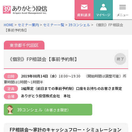
無料
資料
ログイン
HOME
>
セミナー案内
>
セミナー一覧
>
39コンシェル
> 《個別》FP相談会
請求
【事前予約制】
口座開設
東京都千代田区
《個別》FP相談会【事前予約制】
2019年08月14日（水）
18:00～19:30 （開始時間は調整可能）所
日時
要時間は1時間～1時間半
1組限定（前日までの事前予約制）口座をお持ちのお客さま限定
定員
ありがとう投信株式会社 本社
会場
39コンシェル
（お客さま限定）
FP相談会～家計のキャッシュフロー・シミュレーション