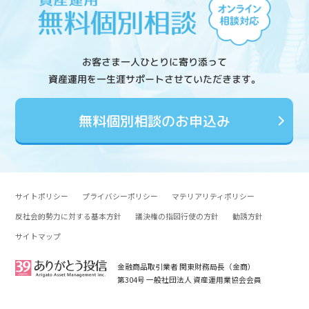
お客さま一人ひとりに寄り添って
資産運用を一生涯サポートさせていただきます。
無料個別相談のお申込み
サイトポリシー
プライバシーポリシー
マテリアリティポリシー
反社会的勢力に対する基本方針
議決権の指図行使の方針
勧誘方針
サイトマップ
金融商品取引業者 関東財務局長（金商）
第304号 一般社団法人 資産運用業協会会員