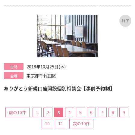
2018年10月25日(木)
日時
東京都千代田区
会場
ありがとう新規口座開設個別相談会【事前予約制】
前の10件
1
2
3
4
5
6
7
8
9
10
11
次の10件