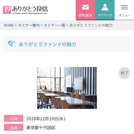
無料
資料
ログイン
HOME
>
セミナー案内
>
セミナー一覧
> ありがとうファンドの魅力
請求
口座開設
ありがとうファンドの魅力
2018年12月19日(水)
日時
東京都千代田区
会場