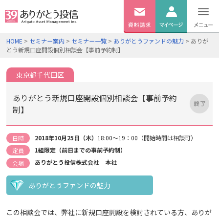
無料
資料
ログイン
HOME
>
セミナー案内
>
セミナー一覧
>
ありがとうファンドの魅力
> ありが
請求
とう新規口座開設個別相談会【事前予約制】
口座開設
東京都千代田区
ありがとう新規口座開設個別相談会【事前予約
制】
2018年10月25日（木）
18:00～19：00（開始時間は相談可）
日時
1組限定（前日までの事前予約制）
定員
ありがとう投信株式会社 本社
会場
ありがとうファンドの魅力
この相談会では、弊社に新規口座開設を検討されている方、ありが