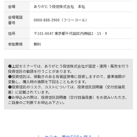
会場
ありがとう投信株式会社 本社
会場電話
0800-888-3900（フリーコール）
番号
住所
〒101-0047 東京都千代田区内神田2‐15‐9
参加費用
無料
●上記セミナーでは、ありがとう投信株式会社が設定・運用・販売を行う
投資信託の勧誘を行うことがあります。
●投資信託は、値動きのある有価証券等に投資しますので、基準価額が
変動し、購入時の価額を下回ることもあります。
●投資信託のリスク、コストについては、投資信託説明書（交付目論見
書）に記載されています。
●お申込みの際は、投資信託説明書（交付目論見書）をお読みいただき、
ご自身のご判断でお申込み下さい。