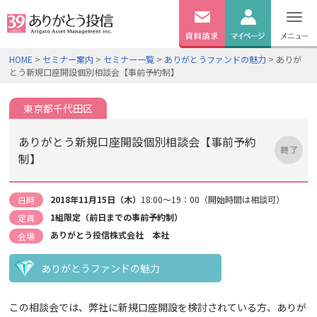
無料
資料
ログイン
HOME
>
セミナー案内
>
セミナー一覧
>
ありがとうファンドの魅力
> ありが
請求
とう新規口座開設個別相談会【事前予約制】
口座開設
東京都千代田区
ありがとう新規口座開設個別相談会【事前予約
制】
2018年11月15日（木）
18:00～19：00（開始時間は相談可）
日時
1組限定（前日までの事前予約制）
定員
ありがとう投信株式会社 本社
会場
ありがとうファンドの魅力
この相談会では、弊社に新規口座開設を検討されている方、ありが