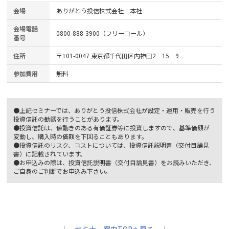
会場
ありがとう投信株式会社 本社
会場電話
0800-888-3900（フリーコール）
番号
住所
〒101-0047 東京都千代田区内神田2‐15‐9
参加費用
無料
●上記セミナーでは、ありがとう投信株式会社が設定・運用・販売を行う
投資信託の勧誘を行うことがあります。
●投資信託は、値動きのある有価証券等に投資しますので、基準価額が
変動し、購入時の価額を下回ることもあります。
●投資信託のリスク、コストについては、投資信託説明書（交付目論見
書）に記載されています。
●お申込みの際は、投資信託説明書（交付目論見書）をお読みいただき、
ご自身のご判断でお申込み下さい。