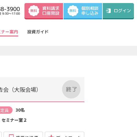
資料請求
88-3900
個別相談
ログイン
無料
無料
口座開設
申し込み
9:30～17:00
ミナー案内
投資ガイド
告会（大阪会場）
30名
定員
）セミナー室２