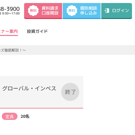
資料請求
88-3900
個別相談
ログイン
無料
無料
口座開設
申し込み
9:30～17:00
ミナー案内
投資ガイド
ーズ徹底解説！～
・グローバル・インベス
20名
定員