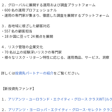
２．グローバルに展開する運用および調査プラットフォーム
・600 名の運用プロフェッショナル
・運用の専門家が集まり、徹底した調査を展開するプラットフォーム
３．各地域に根ざした顧客対応
・557 名の顧客担当
・18 か国に亘って 24 拠点を展開
４．リスク管理の企業文化
・70 名以上の経験深いリスクの専門家
・様々なリスク・リターン特性に応じる、運用商品、サービス、洞察
詳しくは
投資先パートナーの紹介
をご覧ください。
【新投資先ファンド】
１．
アリアンツ・ユーロランド・エクイティ・グロース クラスWT(ル
２．
アリアンツ・ヨーロッパ・エクイティ・グロース･セレクト クラ