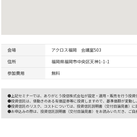
会場
アクロス福岡 会議室503
住所
福岡県福岡市中央区天神1-1-1
参加費用
無料
●上記セミナーでは、ありがとう投信株式会社が設定・運用・販売を行う投資
●投資信託は、値動きのある有価証券等に投資しますので、基準価額が変動し
●投資信託のリスク、コストについては、投資信託説明書（交付目論見書）に
●お申込みの際は、投資信託説明書（交付目論見書）をお読みいただき、ご自