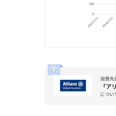
投資先
「ア
につい