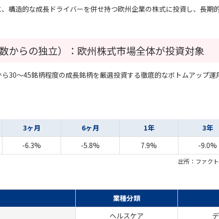
と、構造的な成長ドライバーを併せ持つ欧州企業の株式に投資し、長期
数からの独立）：欧州株式市場全体が投資対象
ら30～45銘柄程度の成長銘柄を厳選投資する徹底的なボトムアップ運
3ヶ月
6ヶ月
1年
3年
-6.3%
-5.8%
7.9%
-9.0%
出所：ファクト
業種分類
ヘルスケア
デ