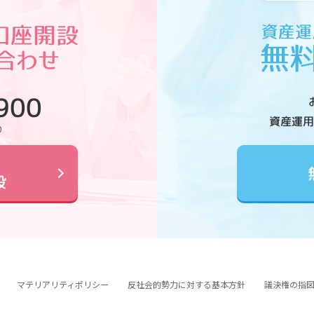
900
資産運用
0
設
マテリアリティポリシー
反社会的勢力に対する基本方針
議決権の指