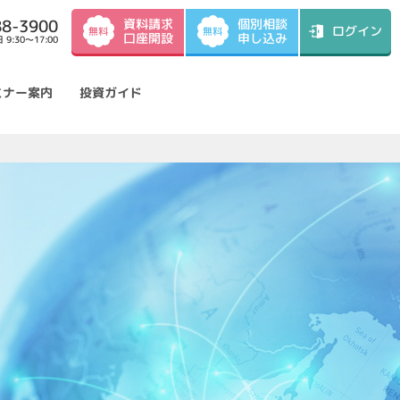
資料請求
88-3900
個別相談
ログイン
無料
無料
口座開設
申し込み
9:30～17:00
ミナー案内
投資ガイド