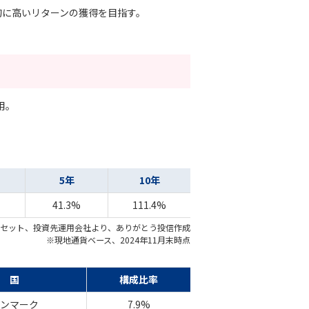
的に高いリターンの獲得を目指す。
用。
5年
10年
41.3%
111.4%
セット、投資先運用会社より、ありがとう投信作成
※現地通貨ベース、2024年11月末時点
国
構成比率
ンマーク
7.9%