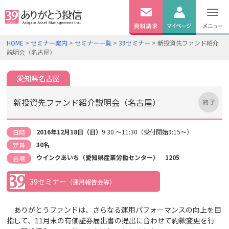
無料
資料
ログイン
HOME
>
セミナー案内
>
セミナー一覧
>
39セミナー
> 新投資先ファンド紹介
請求
説明会（名古屋）
口座開設
愛知県名古屋
新投資先ファンド紹介説明会（名古屋）
2016年12月18日（日）
9:30 ～11:30（受付開始9:15～）
日時
30名
定員
ウインクあいち（愛知県産業労働センター） 1205
会場
39セミナー
（運用報告会等）
ありがとうファンドは、さらなる運用パフォーマンスの向上を目
指して、11月末の有価証券届出書の提出に合わせて約款変更を行