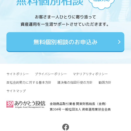
お客さま一人ひとりに寄り添って
資産運用を一生涯サポートさせていただきます。
無料個別相談のお申込み
サイトポリシー
プライバシーポリシー
マテリアリティポリシー
反社会的勢力に対する基本方針
議決権の指図行使の方針
勧誘方針
サイトマップ
金融商品取引業者 関東財務局長（金商）
第304号 一般社団法人 資産運用業協会会員