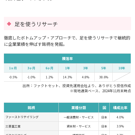
足を使うリサーチ
徹底したボトムアップ・アプローチで、足を使うリサーチで継続的
に企業業績を伸ばす銘柄を発掘。
騰落率
1ヶ月
3ヶ月
6ヶ月
1年
3年
5年
10年
-0.5%
-1.0%
1.2%
14.3%
4.8%
38.6%
出所：ファクトセット、投資先運用会社より、ありがとう投信作成
※現地通貨ベース、2024年11月末時点
銘柄
業種分類
国
構成比率
ファーストリテイリング
一般消費財・サービス
日本
4.0%
三菱重工業
資本財・サービス
日本
3.9%