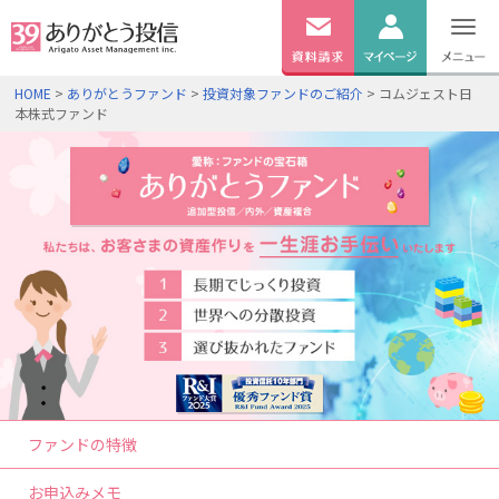
無料
資料
ログイン
HOME
>
ありがとうファンド
>
投資対象ファンドのご紹介
> コムジェスト日
請求
本株式ファンド
口座開設
ファンドの特徴
お申込みメモ