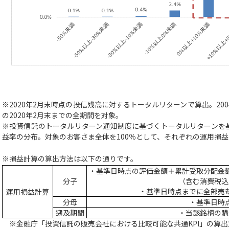
※2020年2月末時点の投信残高に対するトータルリターンで算出。20
の2020年2月末までの全期間を対象。
※投資信託のトータルリターン通知制度に基づくトータルリターンを
益率の分布。対象のお客さま全体を100％として、それぞれの運用損
※損益計算の算出方法は以下の通りです。
・基準日時点の評価金額＋累計受取分配金
分子
（含む消費税込
・基準日時点までに全部売
運用損益計算
分母
・基準日時
遡及期間
・当該銘柄の購
※金融庁「投資信託の販売会社における比較可能な共通KPI」の算出