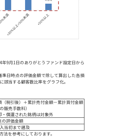
04年9月1日のありがとうファンド設定日から
基準日時点の評価金額で除して算出した各損
益に該当する顧客数比率をグラフ化。
額（税引後）＋累計売付金額－累計買付金額
の販売手数料）
却・償還された銘柄は対象外
点の評価金額
入当初まで遡及
方法を参考にしております。