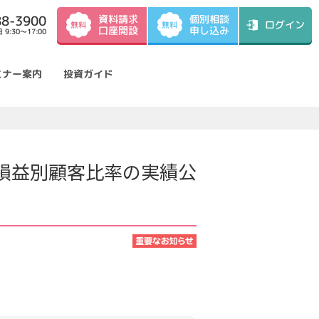
資料請求
88-3900
個別相談
ログイン
無料
無料
口座開設
申し込み
9:30～17:00
ミナー案内
投資ガイド
用損益別顧客比率の実績公