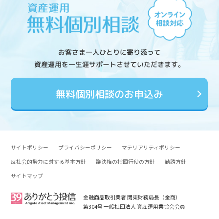
お客さま一人ひとりに寄り添って
資産運用を一生涯サポートさせていただきます。
無料個別相談のお申込み
サイトポリシー
プライバシーポリシー
マテリアリティポリシー
反社会的勢力に対する基本方針
議決権の指図行使の方針
勧誘方針
サイトマップ
金融商品取引業者 関東財務局長（金商）
第304号 一般社団法人 資産運用業協会会員