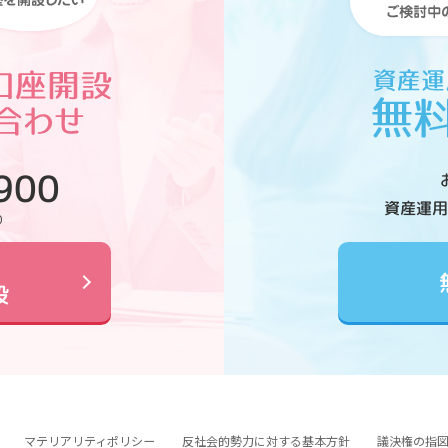
900
資産運用
0
設
マテリアリティポリシー
反社会的勢力に対する基本方針
議決権の指