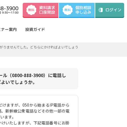
資料請求
88-3900
個別相談
ログイン
無料
無料
口座開設
申し込み
9:30～17:00
ミナー案内
投資ガイド
たがつながりませんでした。どちらにかければよいでしょう
（0800-888-3900）に電話し
ばよいでしょうか。
けますが、050から始まるIP電話から
話、新幹線公衆電話などその他一部の電
ざいます。
かけいたしますが、下記電話番号にお掛