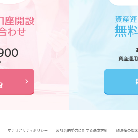
900
資産運用
0
設
マテリアリティポリシー
反社会的勢力に対する基本方針
議決権の指