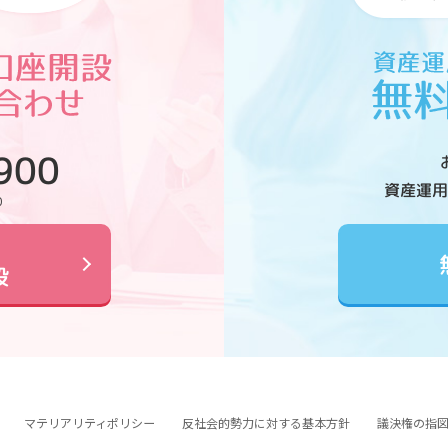
900
資産運用
0
設
マテリアリティポリシー
反社会的勢力に対する基本方針
議決権の指