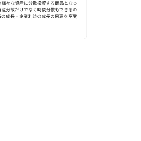
の様々な資産に分散投資する商品となっ
資産分散だけでなく時間分散もできるの
済の成長・企業利益の成長の恩恵を享受
｜