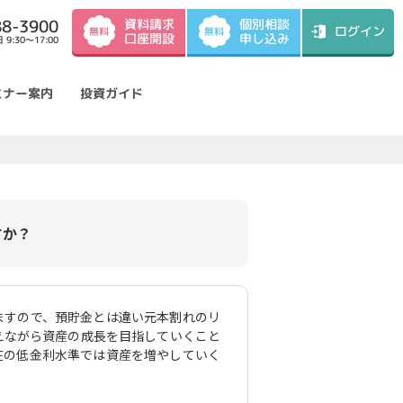
資料請求
88-3900
個別相談
ログイン
無料
無料
口座開設
申し込み
9:30～17:00
ミナー案内
投資ガイド
すか？
ますので、預貯金とは違い元本割れのリ
えながら資産の成長を目指していくこと
在の低金利水準では資産を増やしていく