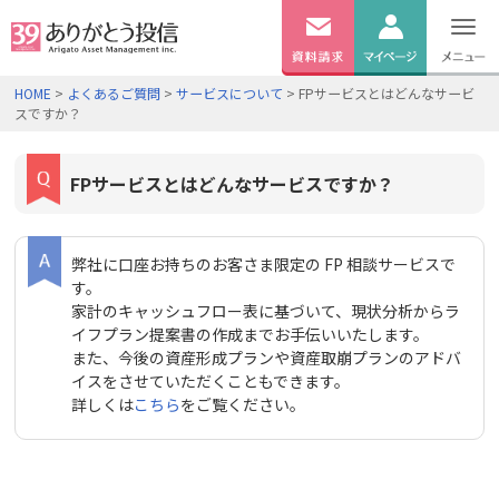
無料
資料
ログイン
HOME
>
よくあるご質問
>
サービスについて
> FPサービスとはどんなサービ
請求
スですか？
口座開設
FPサービスとはどんなサービスですか？
弊社に口座お持ちのお客さま限定の FP 相談サービスで
す。
家計のキャッシュフロー表に基づいて、現状分析からラ
イフプラン提案書の作成までお手伝いいたします。
また、今後の資産形成プランや資産取崩プランのアドバ
イスをさせていただくこともできます。
詳しくは
こちら
をご覧ください。