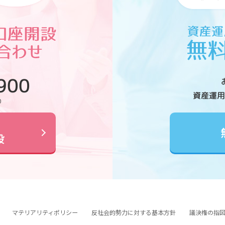
900
資産運用
0
設
マテリアリティポリシー
反社会的勢力に対する基本方針
議決権の指