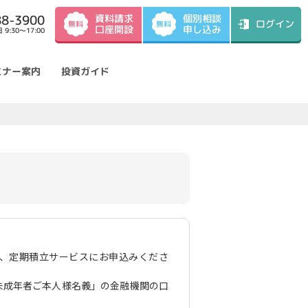
資料請求
88-3900
個別相談
ログイン
無料
無料
口座開設
申し込み
9:30～17:00
ミナー案内
投資ガイド
、定期積立サービスにお申込みくださ
未成年者ご本人様名義」の金融機関の口