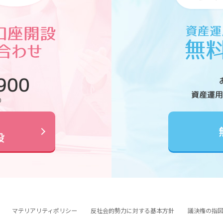
900
資産運用
0
設
マテリアリティポリシー
反社会的勢力に対する基本方針
議決権の指