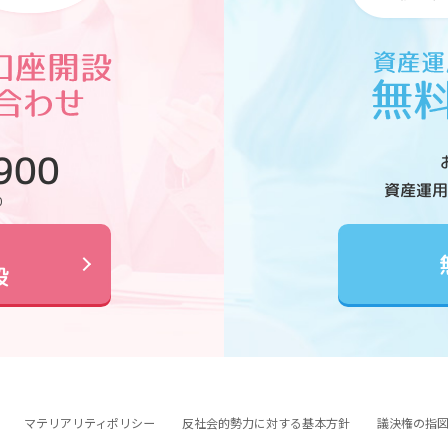
900
資産運用
0
設
マテリアリティポリシー
反社会的勢力に対する基本方針
議決権の指