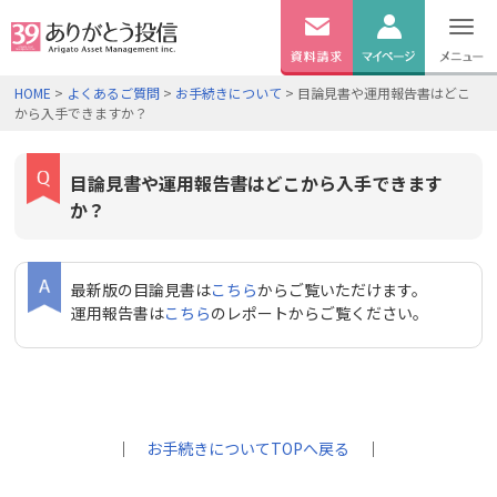
無料
資料
ログイン
HOME
>
よくあるご質問
>
お手続きについて
> 目論見書や運用報告書はどこ
請求
から入手できますか？
口座開設
目論見書や運用報告書はどこから入手できます
か？
最新版の目論見書は
こちら
からご覧いただけます。
運用報告書は
こちら
のレポートからご覧ください。
｜
お手続きについてTOPへ戻る
｜