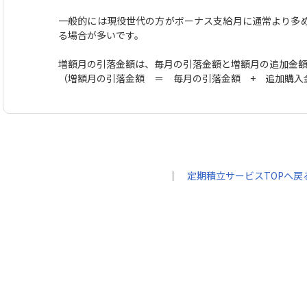
一般的には現役世代の方がボーナス支給月に通常より多
る場合が多いです。
増額月の引落金額は、毎月の引落金額と増額月の追加金
（増額月の引落金額 ＝ 毎月の引落金額 + 追加購入
｜
定期積立サービスTOPへ戻