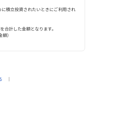
めに積立投資されたいときにご利用され
額を合計した金額となります。
金額）
る
｜