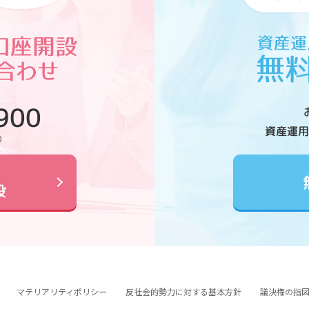
900
資産運用
0
設
マテリアリティポリシー
反社会的勢力に対する基本方針
議決権の指