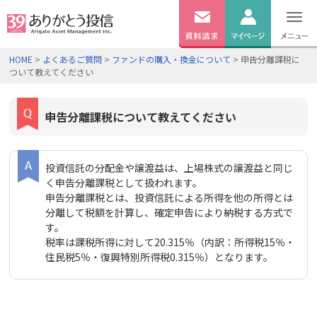
無料
資料
ログイン
HOME
>
よくあるご質問
>
ファンドの購入・換金について
> 申告分離課税に
請求
ついて教えてください
口座開設
申告分離課税について教えてください
投資信託の分配金や譲渡益は、上場株式の譲渡益と同じ
く申告分離課税として扱われます。
申告分離課税とは、投資信託による所得を他の所得とは
分離して税額を計算し、確定申告により納税する方式で
す。
税率は課税所得に対して20.315％（内訳：所得税15％・
住民税5％・復興特別所得税0.315％）となります。