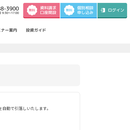
資料請求
88-3900
個別相談
ログイン
無料
無料
口座開設
申し込み
9:30～17:00
ミナー案内
投資ガイド
を自動で引落しいたします。
）