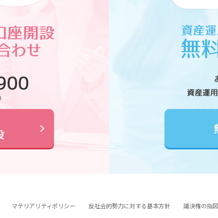
900
資産運用
0
設
マテリアリティポリシー
反社会的勢力に対する基本方針
議決権の指