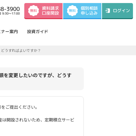
資料請求
88-3900
個別相談
ログイン
無料
無料
口座開設
申し込み
9:30～17:00
ミナー案内
投資ガイド
が、どうすればよいですか？
金額を変更したいのですが、どうす
書をご提出ください。
口座は開設されないため、定期積立サービ