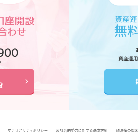
900
資産運用
0
設
マテリアリティポリシー
反社会的勢力に対する基本方針
議決権の指