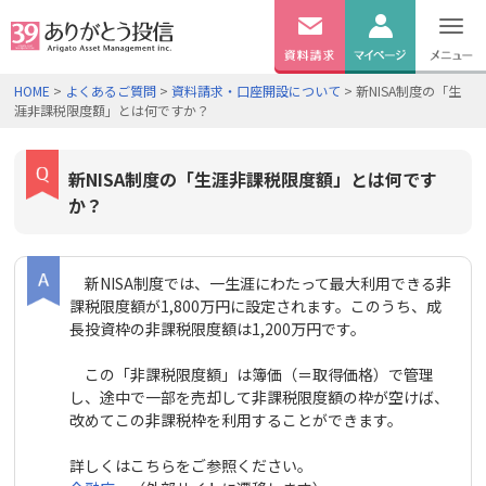
無料
資料
ログイン
HOME
>
よくあるご質問
>
資料請求・口座開設について
> 新NISA制度の「生
請求
涯非課税限度額」とは何ですか？
口座開設
新NISA制度の「生涯非課税限度額」とは何です
か？
新NISA制度では、一生涯にわたって最大利用できる非
課税限度額が1,800万円に設定されます。このうち、成
長投資枠の非課税限度額は1,200万円です。
この「非課税限度額」は簿価（＝取得価格）で管理
し、途中で一部を売却して非課税限度額の枠が空けば、
改めてこの非課税枠を利用することができます。
詳しくはこちらをご参照ください。