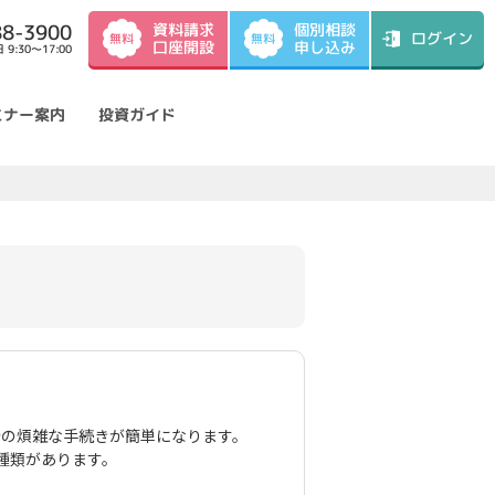
資料請求
88-3900
個別相談
ログイン
無料
無料
口座開設
申し込み
9:30～17:00
ミナー案内
投資ガイド
告の煩雑な手続きが簡単になります。
種類があります。