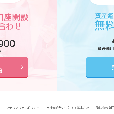
900
資産運用
0
設
マテリアリティポリシー
反社会的勢力に対する基本方針
議決権の指