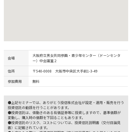
大阪府立男女共同参画・青少年センター（ドーンセンタ
会場
ー）中会議室２
住所
〒540-0008 大阪市中央区大手前1-3-49
参加費用
無料
●上記セミナーでは、ありがとう投信株式会社が設定・運用・販売を行う
投資信託の勧誘を行うことがあります。
●投資信託は、値動きのある有価証券等に投資しますので、基準価額が
変動し、購入時の価額を下回ることもあります。
●投資信託のリスク、コストについては、投資信託説明書（交付目論見
書）に記載されています。