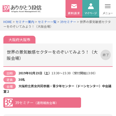
無料
資料
ログイン
HOME
>
セミナー案内
>
セミナー一覧
>
39セミナー
> 世界の景気敏感セクタ
請求
ーをのぞいてみよう！（大阪会場）
口座開設
大阪府大阪市
世界の景気敏感セクターをのぞいてみよう！（大
阪会場）
2019年02月23日（土）
13:30～15:30（受付開始13:00）
日時
30名
定員
大阪府立男女共同参画・青少年センター（ドーンセンター）中会議
会場
室２
39セミナー
（運用報告会等）