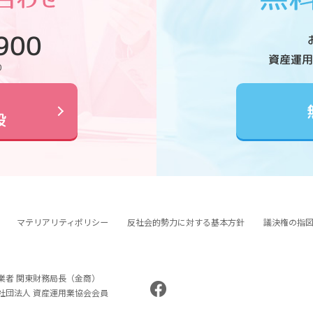
900
資産運用
0
設
マテリアリティポリシー
反社会的勢力に対する基本方針
議決権の指
業者 関東財務局長（金商）
般社団法人 資産運用業協会会員