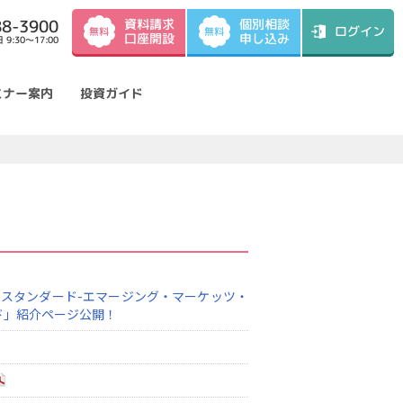
資料請求
88-3900
個別相談
ログイン
無料
無料
口座開設
申し込み
9:30～17:00
ミナー案内
投資ガイド
スタンダード-エマージング・マーケッツ・
ド」紹介ページ公開！