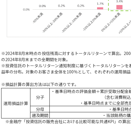
※2024年8月末時点の投信残高に対するトータルリターンで算出。20
の2024年8月末までの全期間を対象。
※投資信託のトータルリターン通知制度に基づくトータルリターンを
益率の分布。対象のお客さま全体を100％として、それぞれの運用損
※損益計算の算出方法は以下の通りです。
・基準日時点の評価金額＋累計受取分配金
分子
（含む消費税込
・基準日時点までに全部売
運用損益計算
分母
・基準日時
遡及期間
・当該銘柄の購
※金融庁「投資信託の販売会社における比較可能な共通KPI」の算出