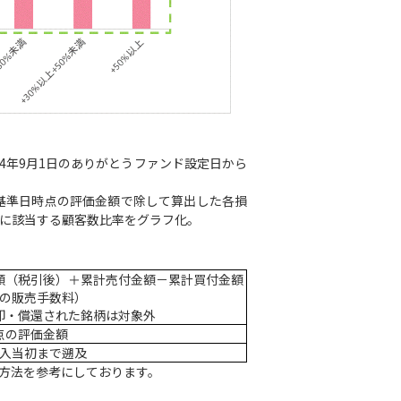
04年9月1日のありがとうファンド設定日から
基準日時点の評価金額で除して算出した各損
益に該当する顧客数比率をグラフ化。
額（税引後）＋累計売付金額－累計買付金額
の販売手数料）
却・償還された銘柄は対象外
点の評価金額
入当初まで遡及
方法を参考にしております。