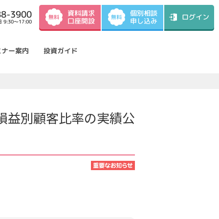
資料請求
88-3900
個別相談
ログイン
無料
無料
口座開設
申し込み
9:30～17:00
ミナー案内
投資ガイド
用損益別顧客比率の実績公