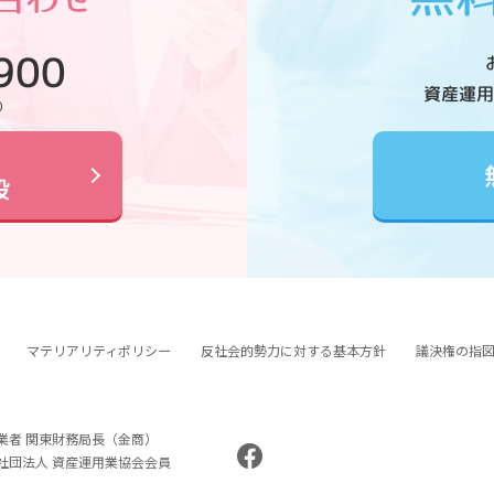
900
資産運用
0
設
マテリアリティポリシー
反社会的勢力に対する基本方針
議決権の指
業者 関東財務局長（金商）
般社団法人 資産運用業協会会員