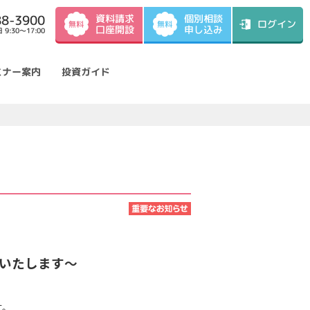
資料請求
88-3900
個別相談
ログイン
無料
無料
口座開設
申し込み
9:30～17:00
ミナー案内
投資ガイド
更いたします～
ます。