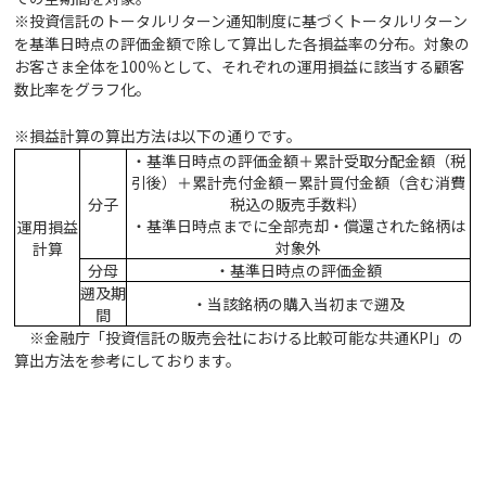
※投資信託のトータルリターン通知制度に基づくトータルリターン
を基準日時点の評価金額で除して算出した各損益率の分布。対象の
お客さま全体を100％として、それぞれの運用損益に該当する顧客
数比率をグラフ化。
※損益計算の算出方法は以下の通りです。
・基準日時点の評価金額＋累計受取分配金額（税
引後）＋累計売付金額－累計買付金額（含む消費
分子
税込の販売手数料）
・基準日時点までに全部売却・償還された銘柄は
運用損益
対象外
計算
分母
・基準日時点の評価金額
遡及期
・当該銘柄の購入当初まで遡及
間
※金融庁「投資信託の販売会社における比較可能な共通KPI」の
算出方法を参考にしております。