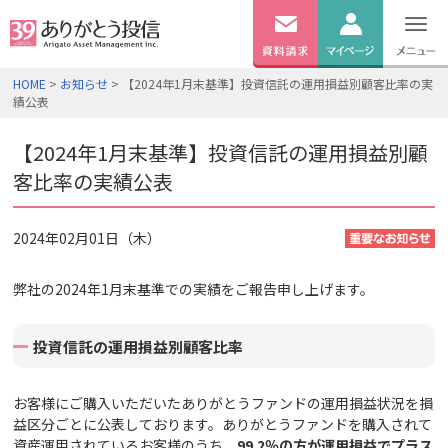
無料
資料
ログイン
HOME
>
お知らせ
> 【2024年1月末基準】投資信託の運用損益別顧客比率の実
請求
績公表
口座開設
【2024年1月末基準】投資信託の運用損益別顧
客比率の実績公表
2024年02月01日（木）
弊社の2024年1月末基準での実績をご報告申し上げます。
投資信託の運用損益別顧客比率
お客様にご購入いただいたありがとうファンドの運用損益状況を損
益区分ごとに公表しております。ありがとうファンドを購入されて
資産運用されているお客様のうち、
99.2
％の方が運用損益でプラス