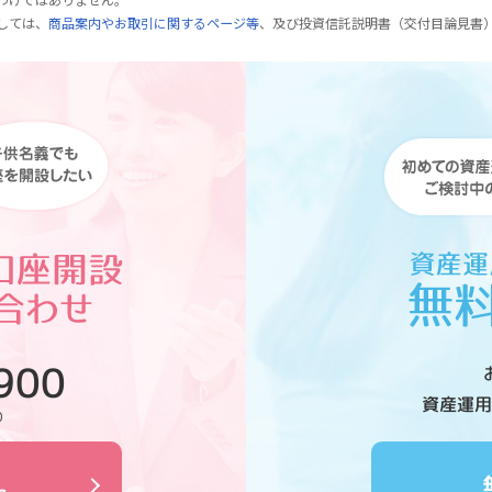
しては、
商品案内やお取引に関するページ等
、及び投資信託説明書（交付目論見書
900
資産運用
0