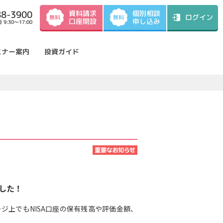
資料請求
88-3900
個別相談
ログイン
無料
無料
口座開設
申し込み
9:30～17:00
ミナー案内
投資ガイド
した！
ジ上でもNISA口座の保有残高や評価金額、